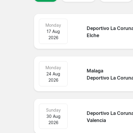
Monday
Deportivo La Corun
17 Aug
Elche
2026
Monday
Malaga
24 Aug
Deportivo La Corun
2026
Sunday
Deportivo La Corun
30 Aug
Valencia
2026