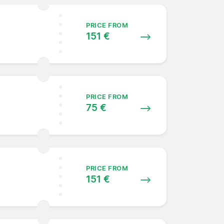
PRICE FROM
151 €
PRICE FROM
75 €
PRICE FROM
151 €