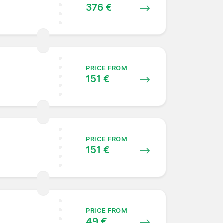
376 €
PRICE FROM
151 €
PRICE FROM
151 €
PRICE FROM
49 €