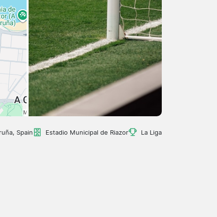
ruña, Spain
Estadio Municipal de Riazor
La Liga