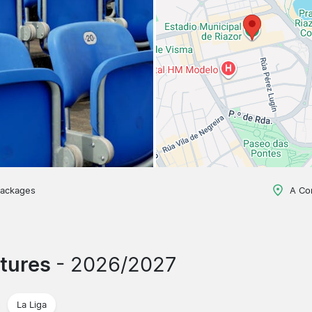
packages
A Co
xtures
- 2026/2027
La Liga