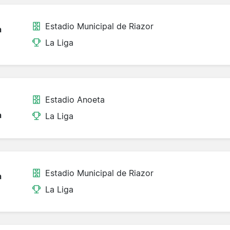
Estadio Municipal de Riazor
a
La Liga
Estadio Anoeta
a
La Liga
Estadio Municipal de Riazor
a
La Liga