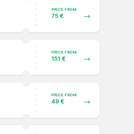
PRICE FROM
75 €
PRICE FROM
151 €
PRICE FROM
49 €