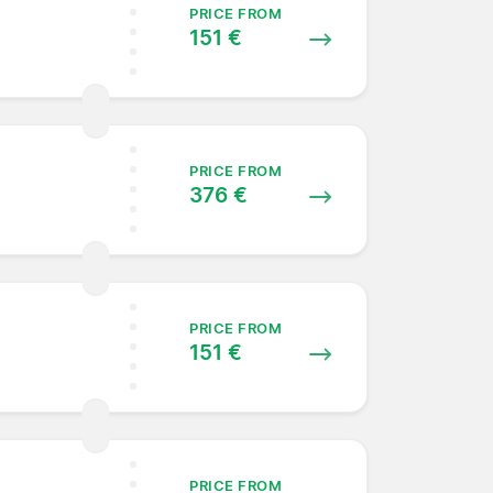
PRICE FROM
151 €
PRICE FROM
376 €
PRICE FROM
151 €
PRICE FROM