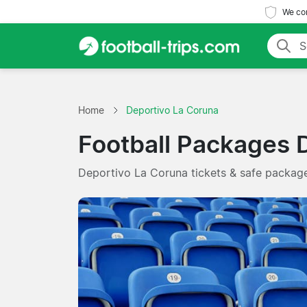
We com
Home
Deportivo La Coruna
Football Packages 
Deportivo La Coruna tickets & safe package