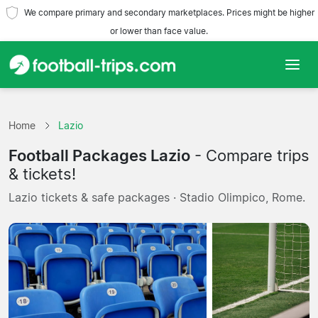
We compare primary and secondary marketplaces. Prices might be higher
or lower than face value.
Home
Home
Lazio
Teams
Football Packages Lazio
- Compare trips
Leagues
& tickets!
Lazio tickets & safe packages · Stadio Olimpico, Rome.
Travel Agencies