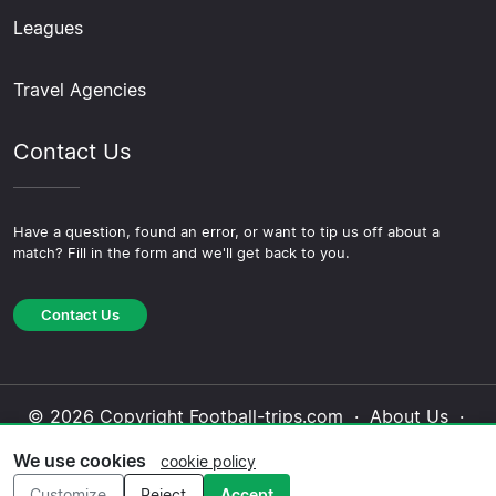
Leagues
Travel Agencies
Contact Us
Have a question, found an error, or want to tip us off about a
match? Fill in the form and we'll get back to you.
Contact Us
© 2026 Copyright Football-trips.com ·
About Us
·
Contact Us
·
Privacy Policy
·
Cookie Policy
·
We use cookies
cookie policy
Editorial Policy
Customize
Reject
Accept