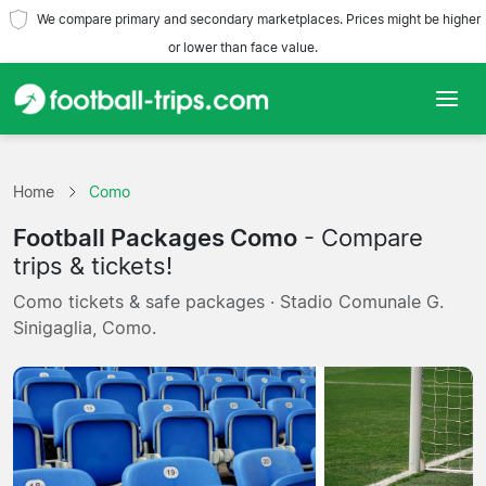
We compare primary and secondary marketplaces. Prices might be higher
or lower than face value.
Home
Home
Como
Teams
Football Packages Como
- Compare
Leagues
trips & tickets!
Como tickets & safe packages · Stadio Comunale G.
Travel Agencies
Sinigaglia, Como.